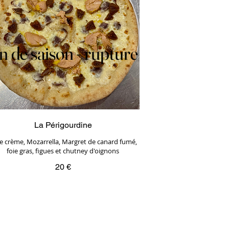
n de saison - rupture
n de saison - rupture
La Périgourdine
e crème, Mozarrella, Margret de canard fumé,
foie gras, figues et chutney d'oignons
20 €