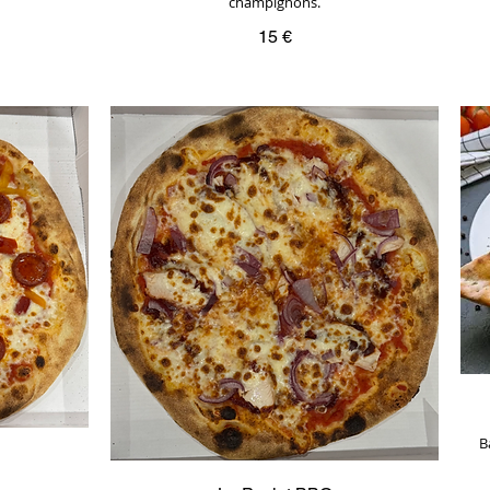
champignons.
15 €
B