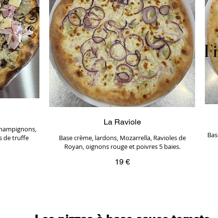
Fi
Fi
La Raviole
 champignons,
Bas
 de truffe
Base crème, lardons, Mozarrella, Ravioles de
Royan, oignons rouge et poivres 5 baies.
19 €