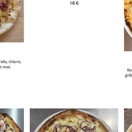
18 €
lla, chèvre,
t miel.
Ba
gril