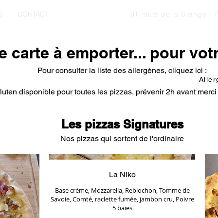
S
CONTACT
91 route de la Grange 
e carte à emporter... pour votr
Pour consulter la liste des allergènes, cliquez ici :
Alle
luten disponible pour toutes les pizzas, prévenir 2h avant merc
Les pizzas Signatures
Nos pizzas qui sortent de l'ordinaire
La Niko
Base crème, Mozzarella, Reblochon, Tomme de
Savoie, Comté, raclette fumée, jambon cru, Poivre
5 baies