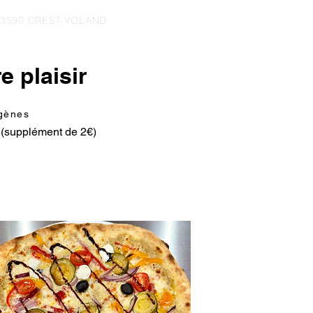
- 73590 CREST-VOLAND
Se connecter
e plaisir
rgènes
i (supplément de 2€)