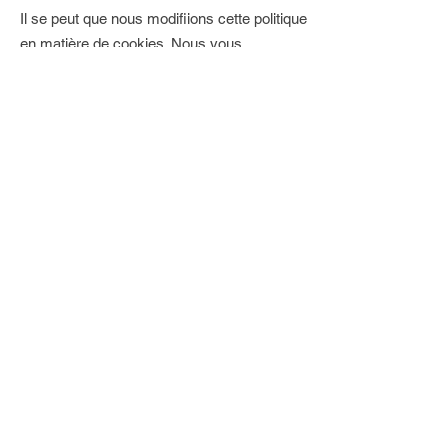
Il se peut que nous modifiions cette politique
en matière de cookies. Nous vous
encourageons à consulter régulièrement
cette page pour obtenir les dernières
informations sur les cookies.
NOS HORAIRES :
Tous les jours